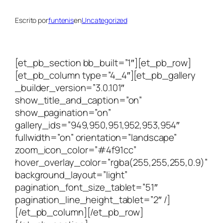
Escrito por
funtenis
en
Uncategorized
[et_pb_section bb_built=”1″][et_pb_row]
[et_pb_column type=”4_4″][et_pb_gallery
_builder_version=”3.0.101″
show_title_and_caption=”on”
show_pagination=”on”
gallery_ids=”949,950,951,952,953,954″
fullwidth=”on” orientation=”landscape”
zoom_icon_color=”#4f91cc”
hover_overlay_color=”rgba(255,255,255,0.9)”
background_layout=”light”
pagination_font_size_tablet=”51″
pagination_line_height_tablet=”2″ /]
[/et_pb_column][/et_pb_row]