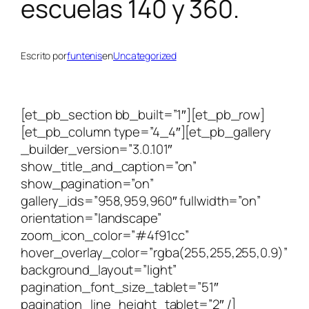
escuelas 140 y 360.
Escrito por
funtenis
en
Uncategorized
[et_pb_section bb_built=”1″][et_pb_row]
[et_pb_column type=”4_4″][et_pb_gallery
_builder_version=”3.0.101″
show_title_and_caption=”on”
show_pagination=”on”
gallery_ids=”958,959,960″ fullwidth=”on”
orientation=”landscape”
zoom_icon_color=”#4f91cc”
hover_overlay_color=”rgba(255,255,255,0.9)”
background_layout=”light”
pagination_font_size_tablet=”51″
pagination_line_height_tablet=”2″ /]