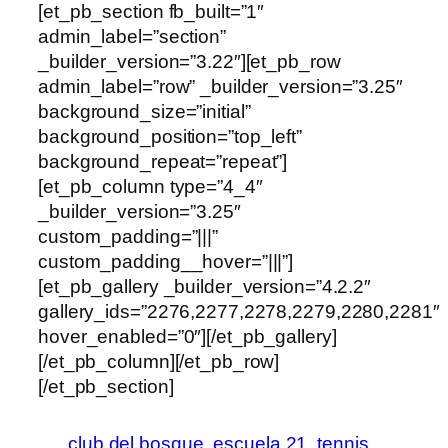
[et_pb_section fb_built=”1″
admin_label=”section”
_builder_version=”3.22″][et_pb_row
admin_label=”row” _builder_version=”3.25″
background_size=”initial”
background_position=”top_left”
background_repeat=”repeat”]
[et_pb_column type=”4_4″
_builder_version=”3.25″
custom_padding=”|||”
custom_padding__hover=”|||”]
[et_pb_gallery _builder_version=”4.2.2″
gallery_ids=”2276,2277,2278,2279,2280,2281″
hover_enabled=”0″][/et_pb_gallery]
[/et_pb_column][/et_pb_row]
[/et_pb_section]
club del bosque
escuela 21
tennis