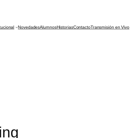
itucional
Novedades
Alumnos
Historias
Contacto
Transmisión en Vivo
ing