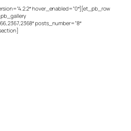
ersion=”4.2.2″ hover_enabled=”0″][et_pb_row
_pb_gallery
366,2367,2368″ posts_number=”8″
section]