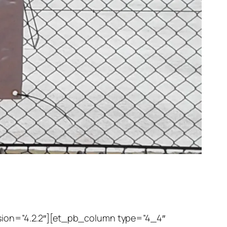
rsion=”4.2.2″][et_pb_column type=”4_4″