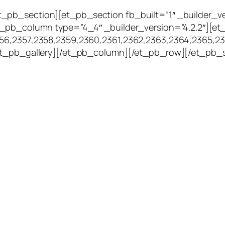
_pb_section][et_pb_section fb_built=”1″ _builder_v
t_pb_column type=”4_4″ _builder_version=”4.2.2″][et
356,2357,2358,2359,2360,2361,2362,2363,2364,2365,2
/et_pb_gallery][/et_pb_column][/et_pb_row][/et_pb_