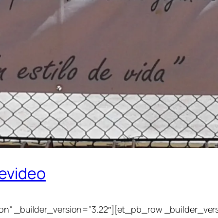
evideo
ion” _builder_version=”3.22″][et_pb_row _builder_ve