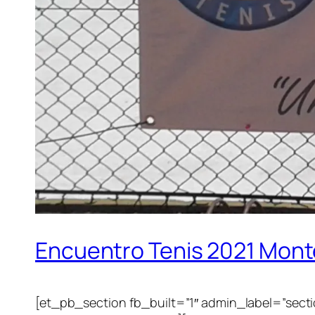
Encuentro Tenis 2021 Mont
[et_pb_section fb_built=”1″ admin_label=”sect