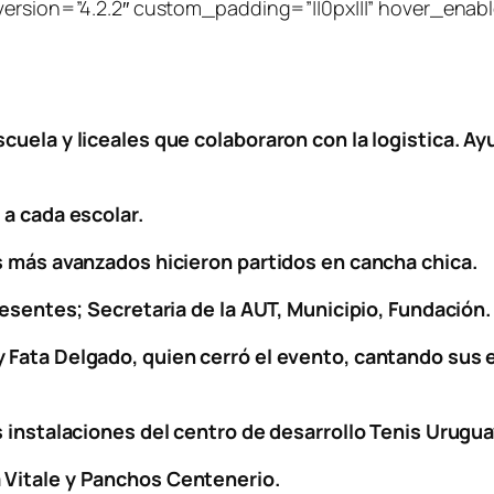
ersion=”4.2.2″ custom_padding=”||0px|||” hover_enabled
uela y liceales que colaboraron con la logistica. Ay
 a cada escolar.
s más avanzados hicieron partidos en cancha chica.
resentes; Secretaria de la AUT, Municipio, Fundación.
Fata Delgado, quien cerró el evento, cantando sus ex
 instalaciones del centro de desarrollo Tenis Uruguay
 Vitale y Panchos Centenerio.