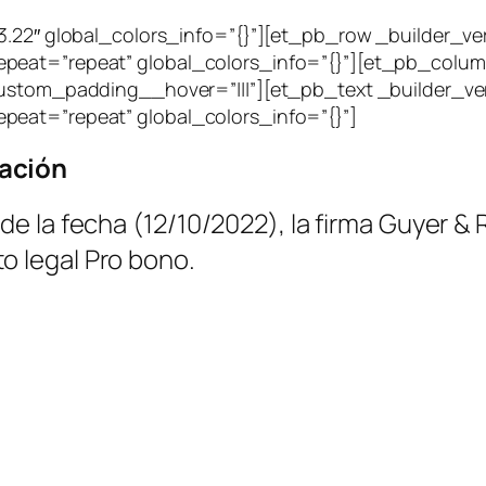
3.22″ global_colors_info=”{}”][et_pb_row _builder_ver
peat=”repeat” global_colors_info=”{}”][et_pb_column
ustom_padding__hover=”|||”][et_pb_text _builder_vers
peat=”repeat” global_colors_info=”{}”]
dación
de la fecha (12/10/2022), la firma Guyer 
o legal Pro bono.