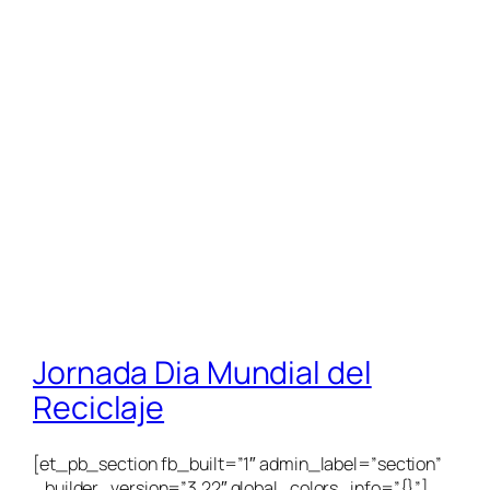
Jornada Dia Mundial del
Reciclaje
[et_pb_section fb_built=”1″ admin_label=”section”
_builder_version=”3.22″ global_colors_info=”{}”]