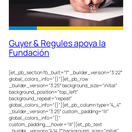
Guyer & Regules apoya la
Fundación
[et_pb_section fb_built=”1″ _builder_version=”3.22″
global_colors_info=”{}”][et_pb_row
_builder_version=”3.25″ background_size=”initial”
background_position=”top_left”
background_repeat=”repeat”
global_colors_info=”{}”][et_pb_column type=”4_4″
_builder_version=”3.25″ custom_padding=”|||”
global_colors_info=”{}”
custom_padding__hover=”|||”][et_pb_text
_builder_version=”4.14.7″ background_size=”initial”