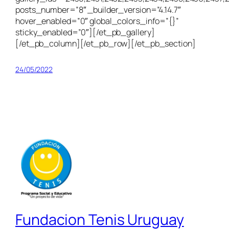
posts_number=”8″ _builder_version=”4.14.7″
hover_enabled=”0″ global_colors_info=”{}”
sticky_enabled=”0″][/et_pb_gallery]
[/et_pb_column][/et_pb_row][/et_pb_section]
24/05/2022
Fundacion Tenis Uruguay