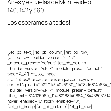
Aires y escuelas de Montevideo:
140, 142 y 360.
Los esperamos a todos!
[/et_pb_text][/et_pb_column][/et_pb_row]
[et_pb_row _builder_version=”4.14.7″
_module_preset=”default”][et_pb_column
_builder_version=”4.14.7″ _module_preset=”default”
type=”4_4″][et_pb_image
src=”https://fundaciontenisuruguay.com.uy/wp-
content/uploads/2022/11/314025960_114282168140664_
_builder_version=”4.14.7″ _module_preset=”default”
title_text=”314025960_114282168140664_18446806131
hover_enabled=”0″ sticky_enabled=”0″]
[/et_pb_image][/et_pb_column][/et_pb_row]