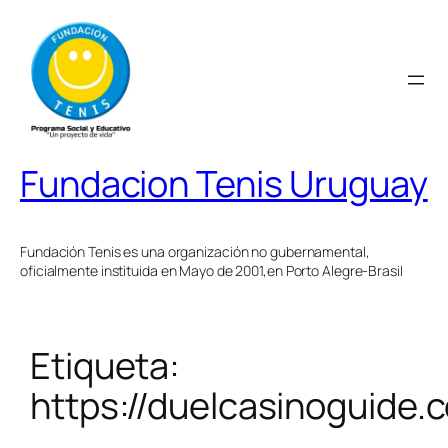
Saltar
al
contenido
Fundacion Tenis Uruguay
Fundación Tenis es una organización no gubernamental,
oficialmente instituida en Mayo de 2001,en Porto Alegre-Brasil
Etiqueta:
https://duelcasinoguide.