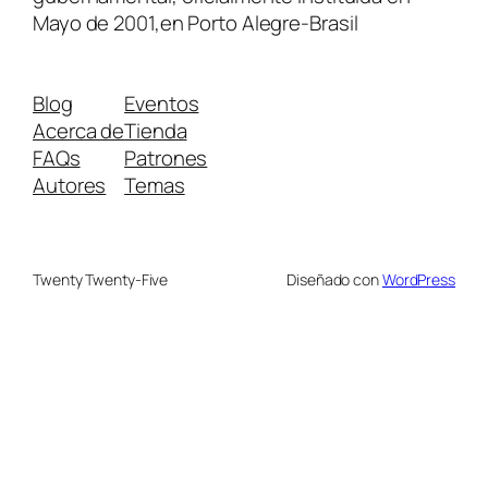
Mayo de 2001,en Porto Alegre-Brasil
Blog
Eventos
Acerca de
Tienda
FAQs
Patrones
Autores
Temas
Twenty Twenty-Five
Diseñado con
WordPress