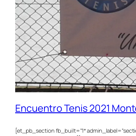
Encuentro Tenis 2021 Mont
[et_pb_section fb_built=”1″ admin_label=”sect