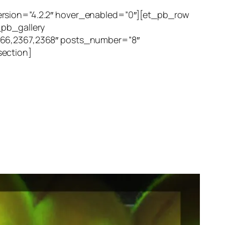
ersion=”4.2.2″ hover_enabled=”0″][et_pb_row
_pb_gallery
366,2367,2368″ posts_number=”8″
section]