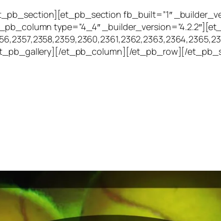
_pb_section][et_pb_section fb_built=”1″ _builder_v
t_pb_column type=”4_4″ _builder_version=”4.2.2″][et
356,2357,2358,2359,2360,2361,2362,2363,2364,2365,2
/et_pb_gallery][/et_pb_column][/et_pb_row][/et_pb_