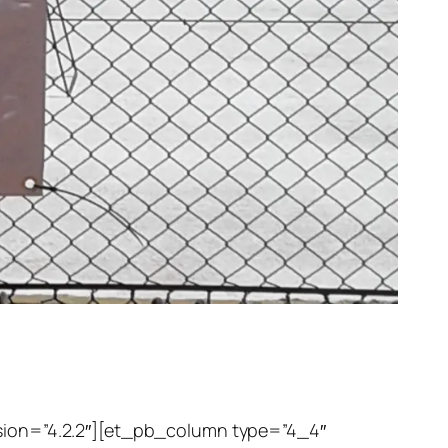
rsion=”4.2.2″][et_pb_column type=”4_4″