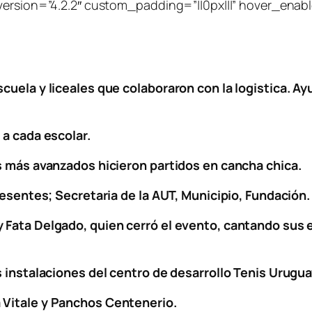
ersion=”4.2.2″ custom_padding=”||0px|||” hover_enabled
uela y liceales que colaboraron con la logistica. Ay
 a cada escolar.
s más avanzados hicieron partidos en cancha chica.
resentes; Secretaria de la AUT, Municipio, Fundación.
Fata Delgado, quien cerró el evento, cantando sus ex
 instalaciones del centro de desarrollo Tenis Uruguay
 Vitale y Panchos Centenerio.