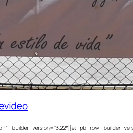
evideo
ion” _builder_version=”3.22″][et_pb_row _builder_ve